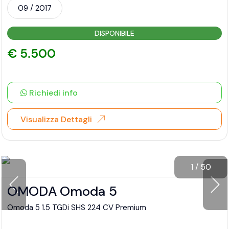
09 / 2017
DISPONIBILE
€ 5.500
Richiedi info
Visualizza Dettagli
1
/
50
OMODA Omoda 5
Omoda 5 1.5 TGDi SHS 224 CV Premium