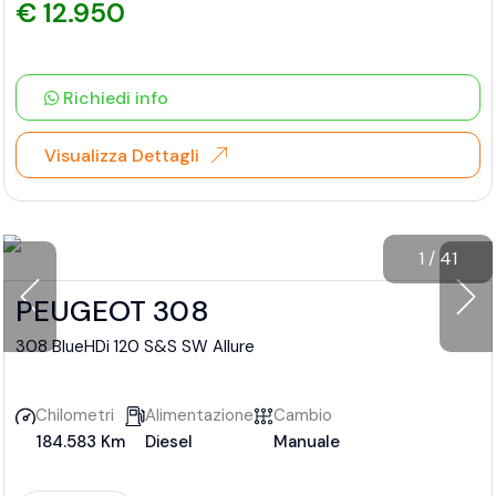
€ 12.950
Richiedi info
Visualizza Dettagli
1
/
41
PEUGEOT 308
308 BlueHDi 120 S&S SW Allure
Chilometri
Alimentazione
Cambio
184.583 Km
Diesel
Manuale