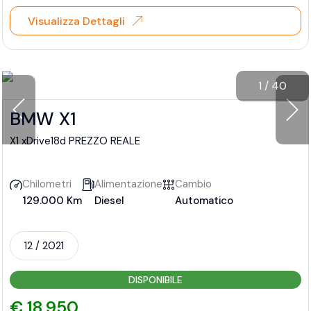
Visualizza Dettagli
1
/
40
BMW X1
X1 xDrive18d PREZZO REALE
Chilometri
Alimentazione
Cambio
129.000 Km
Diesel
Automatico
12 / 2021
DISPONIBILE
€ 18.950