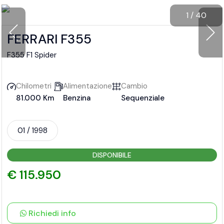
1
/
40
FERRARI F355
F355 F1 Spider
Chilometri
Alimentazione
Cambio
81.000 Km
Benzina
Sequenziale
01 / 1998
DISPONIBILE
€ 115.950
Richiedi info