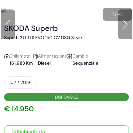
1
/
41
SKODA Superb
Superb 2.0 TDI EVO 150 CV DSG Style
Chilometri
Alimentazione
Cambio
161.983 Km
Diesel
Sequenziale
07 / 2019
DISPONIBILE
€ 14.950
Richiedi info