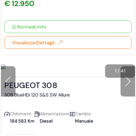
€ 12.950
Richiedi info
Visualizza Dettagli
1
/
41
PEUGEOT 308
308 BlueHDi 120 S&S SW Allure
Chilometri
Alimentazione
Cambio
184.583 Km
Diesel
Manuale