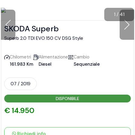
1
/
41
SKODA Superb
Superb 2.0 TDI EVO 150 CV DSG Style
Chilometri
Alimentazione
Cambio
161.983 Km
Diesel
Sequenziale
07 / 2019
DISPONIBILE
€ 14.950
Richiedi info