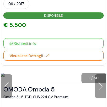
09 / 2017
DISPONIBILE
€ 5.500
Richiedi info
Visualizza Dettagli
1
/
50
OMODA Omoda 5
Omoda 5 1.5 TGDi SHS 224 CV Premium