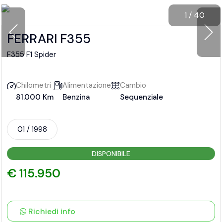
1
/
40
FERRARI F355
F355 F1 Spider
Chilometri
Alimentazione
Cambio
81.000 Km
Benzina
Sequenziale
01 / 1998
DISPONIBILE
€ 115.950
Richiedi info