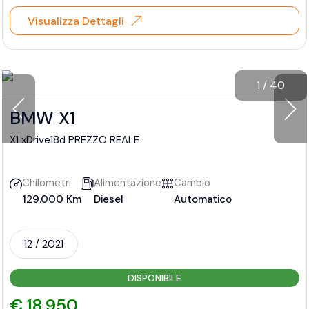
Visualizza Dettagli
1
/
40
BMW X1
X1 xDrive18d PREZZO REALE
Chilometri
Alimentazione
Cambio
129.000 Km
Diesel
Automatico
12 / 2021
DISPONIBILE
€ 18.950