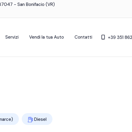
- 37047 - San Bonifacio (VR)
Servizi
Vendi la tua Auto
Contatti
+39 351 86
marce)
Diesel