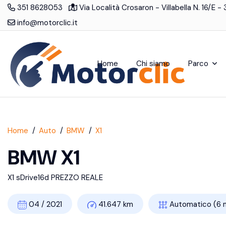
351 8628053
Via Località Crosaron - Villabella N. 16/E 
info@motorclic.it
Home
Chi siamo
Parco
Home
Auto
BMW
X1
BMW X1
X1 sDrive16d PREZZO REALE
04 / 2021
41.647 km
Automatico (6 