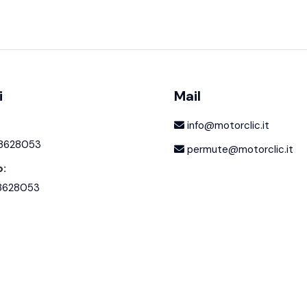
i
Mail
info@motorclic.it
 8628053
permute@motorclic.it
:
8628053